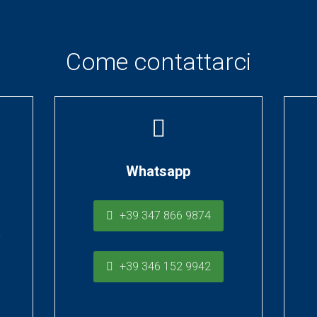
Come contattarci
Whatsapp
+39 347 866 9874
a
+39 346 152 9942