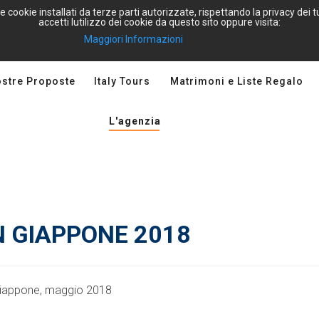
e cookie installati da terze parti autorizzate, rispettando la privacy dei
accetti lutilizzo dei cookie da questo sito oppure visita:
Maggiori Informazioni
ostre Proposte
Italy Tours
Matrimoni e Liste Regalo
L'agenzia
N GIAPPONE 2018
 Giappone, maggio 2018