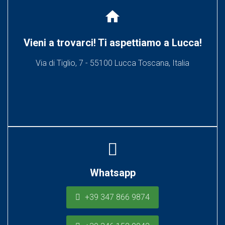
home
Vieni a trovarci! Ti aspettiamo a Lucca!
Via di Tiglio, 7 - 55100 Lucca Toscana, Italia
Whatsapp
+39 347 866 9874